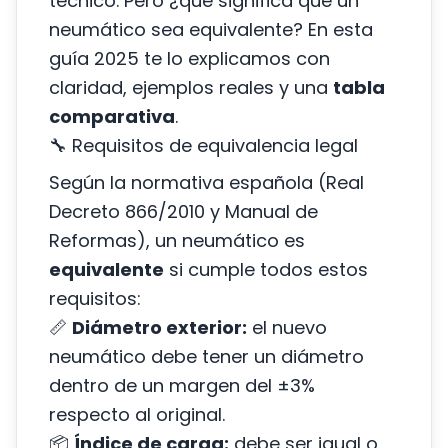
técnico. Pero ¿qué significa que un
neumático sea equivalente? En esta
guía 2025 te lo explicamos con
claridad, ejemplos reales y una
tabla
comparativa
.
🔧 Requisitos de equivalencia legal
Según la normativa española (Real
Decreto 866/2010 y Manual de
Reformas), un neumático es
equivalente
si cumple todos estos
requisitos:
📏
Diámetro exterior:
el nuevo
neumático debe tener un diámetro
dentro de un margen del ±3%
respecto al original.
📦
Índice de carga:
debe ser igual o