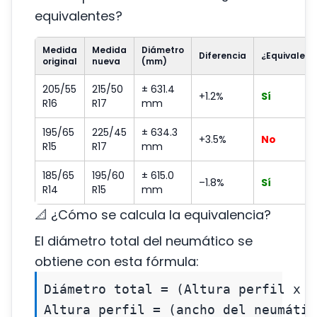
equivalentes?
Medida
Medida
Diámetro
Diferencia
¿Equivalent
original
nueva
(mm)
205/55
215/50
± 631.4
+1.2%
Sí
R16
R17
mm
195/65
225/45
± 634.3
+3.5%
No
R15
R17
mm
185/65
195/60
± 615.0
–1.8%
Sí
R14
R15
mm
📐 ¿Cómo se calcula la equivalencia?
El diámetro total del neumático se
obtiene con esta fórmula:
Diámetro total = (Altura perfil x 2