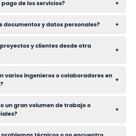
 pago de los servicios?
+
is documentos y datos personales?
+
proyectos y clientes desde otra
+
n varios ingenieros o colaboradores en
+
o?
go un gran volumen de trabajo o
+
iales?
 problemas técnicos o no encuentro