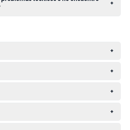
+
?
+
+
+
+