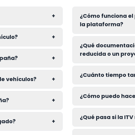
+
¿Cómo funciona el
la plataforma?
hículo?
+
¿Qué documentació
reducida o un proy
spaña?
+
¿Cuánto tiempo ta
de vehículos?
+
¿Cómo puedo hacer
ña?
+
¿Qué pasa si la IT
ogado?
+