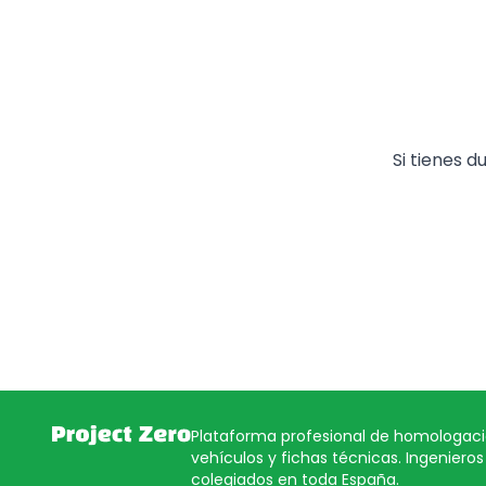
Si tienes 
Plataforma profesional de homologac
vehículos y fichas técnicas. Ingenieros
colegiados en toda España.