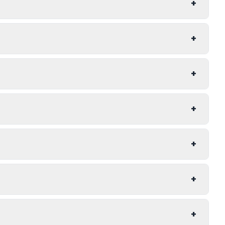
+
+
+
+
+
+
+