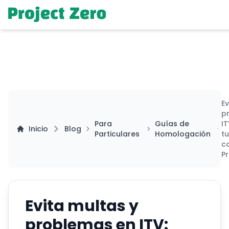
Ev
p
Para
Guías de
I
Inicio
Blog
Particulares
Homologación
t
c
P
Evita multas y
problemas en ITV: