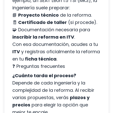
ejemplo, un SEAT León 1.5 TSI (MK3), la
ingeniería suele preparar:
📘
Proyecto técnico
de la reforma.
🧾
Certificado de taller
(si procede).
🧩 Documentación necesaria para
inscribir la reforma en ITV
.
Con esa documentación, acudes a tu
ITV
y registras oficialmente la reforma
en tu
ficha técnica
.
❓ Preguntas frecuentes
¿Cuánto tarda el proceso?
Depende de cada ingeniería y la
complejidad de la reforma. Al recibir
varias propuestas, verás
plazos y
precios
para elegir la opción que
mejor te encaje.